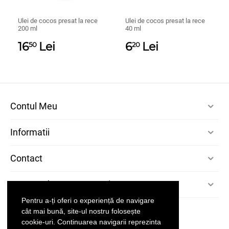
Ulei de cocos presat la rece
Ulei de cocos presat la rece
200 ml
40 ml
16
Lei
6
Lei
50
20
Contul Meu
Informatii
Contact
Despre Charme Cosmetics
Pentru a-ți oferi o experiență de navigare
cât mai bună, site-ul nostru folosește
cookie-uri. Continuarea navigarii reprezinta