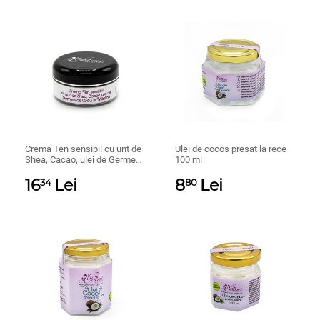
Crema Ten sensibil cu unt de
Ulei de cocos presat la rece
Shea, Cacao, ulei de Germeni
100 ml
de Grau si Masline 30gr
16
Lei
8
Lei
34
80