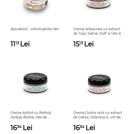
Apicalend - cremă pentru ten
Crema Antiacnee cu extract
de Tuia, Salcie, Sulf si Ulei de
masline 30gr
11
Lei
15
Lei
13
13
Crema Antirid cu Retinol,
Crema Contur ochi cu extract
Ginkgo Biloba, Ulei de
de Cafea, Vitamina E, unt de
masline si Ulei din germeni
Shea si Avocado
de grau 30gr
16
Lei
16
Lei
34
34